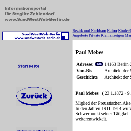
Bezirk und Nachbarn
Kultur
Kinder/
Angebote
Private Kleinanzeigen
Mar
Paul Mebes
Adresse:
14163 Berlin-
Von-Bis
Architekt de
Geschichte
Architekt der
Paul Mebes
( 23.1.1872 - 9.
Miglied der Preussischen Aka
In den Jahren 1911-1914 wur
Schwerpunkt seiner Tätigkei
weiterentwickelt.