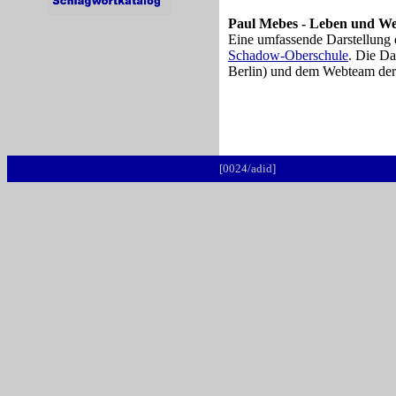
Paul Mebes - Leben und W
Eine umfassende Darstellung d
Schadow-Oberschule
. Die Da
Berlin) und dem Webteam de
[0024/adid]