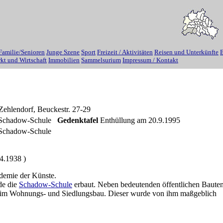
Familie/Senioren
Junge Szene
Sport
Freizeit / Aktivitäten
Reisen und Unterkünfte
B
kt und Wirtschaft
Immobilien
Sammelsurium
Impressum / Kontakt
Zehlendorf, Beuckestr. 27-29
r Schadow-Schule
Gedenktafel
Enthüllung am 20.9.1995
 Schadow-Schule
4.1938 )
demie der Künste.
de die
Schadow-Schule
erbaut. Neben bedeutenden öffentlichen Bauten
t im Wohnungs- und Siedlungsbau. Dieser wurde von ihm maßgeblich