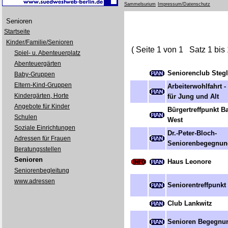
Sammelsurium
Impressum/Datenschutz
Senioren
Startseite
Kinder/Familie/Senioren
( Seite 1 von 1 Satz 1 bis 
Spiel- u. Abenteuerplatz
Abenteuergärten
Seniorenclub Stegl
Baby-Gruppen
Eltern-Kind-Gruppen
Arbeiterwohlfahrt 
Kindergärten, Horte
für Jung und Alt
Angebote für Kinder
Bürgertreffpunkt B
Schulen
West
Soziale Einrichtungen
Dr.-Peter-Bloch-
Adressen für Frauen
Seniorenbegegnung
Beratungsstellen
Senioren
Haus Leonore
Seniorenbegleitung
www.adressen
Seniorentreffpunkt
Club Lankwitz
Senioren Begegnun