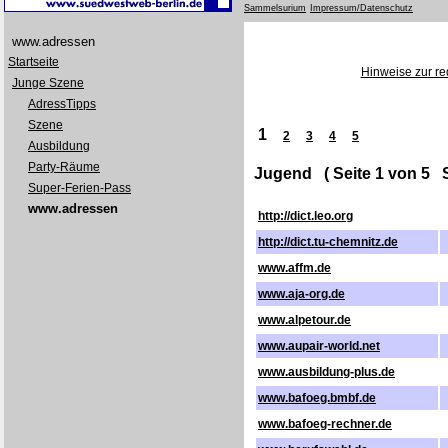
Sammelsurium
Impressum/Datenschutz
www.adressen
Startseite
Hinweise zur red
Junge Szene
AdressTipps
Szene
1
2
3
4
5
Ausbildung
Party-Räume
Jugend ( Seite 1 von 5 Sa
Super-Ferien-Pass
www.adressen
http://dict.leo.org
http://dict.tu-chemnitz.de
www.affm.de
www.aja-org.de
www.alpetour.de
www.aupair-world.net
I
www.ausbildung-plus.de
www.bafoeg.bmbf.de
www.bafoeg-rechner.de