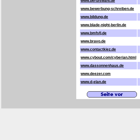
www.berufswahl.de
www.bewerbung-schreiben.de
www.bildung.de
www.blade-night-berlin.de
www.bmfsfj.de
www.bravo.de
www.contactkiez.de
www.cybout.com/cyberian.html
www.dassonnenhaus.de
www.deezer.com
www.d-elan.de
[0039/5X00]