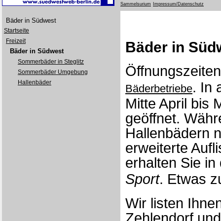
Sammelsurium
Impressum/Datenschutz
Bäder in Südwest
Startseite
Freizeit
Bäder in Süd
Bäder in Südwest
Sommerbäder in Steglitz
Öffnungszeiten
Sommerbäder Umgebung
Hallenbäder
. In
Bäderbetriebe
Mitte April bis
geöffnet. Währ
Hallenbädern n
erweiterte Auf
erhalten Sie in
Sport
. Etwas z
Wir listen Ihn
Zehlendorf un