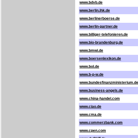
www.bdvb.de
www.berlin.ihk.de
www.berlinerboerse.de
www.berlin-partner.de
www.billiger-telefonieren.de
www.bio-brandenburg.de
www.bmwi.de
www.boersenlexikon.de
www.bol.de
www.b-p-w.de
www.bundesfinanzministerium.d
www.business-angels.de
www.china-handel.com
www.ciao.de
www.cma.de
www.commerzbank.com
www.cpen.com