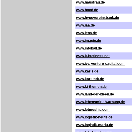
www.hausfrau.de
www.hood.de
www.hypovereinsbank.de
www.iaa.de
www.iena.de
www.imagie.de
www.infoball.de
www.it-business.net
www.ivc-venture-capital.com
www.karls.de
www.karstadt.de
www.ki-themen.de
www.land-der-ideen.de
www.lebensmittelwarnung.de
www.letmeship.com
www.logistik-heute.de
www.logistik-markt.de