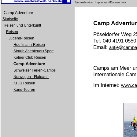
Sammelsurium
Impressum/Datenschutz
Camp Adventure
Startseite
Camp Adventure
Reisen und Unterkunft
Reisen
Pöseldorfer Weg 2
Jugend-Reisen
Tel: 040 4191 0550
Hoeffmann-Reisen
Email:
antje@campa
Straub Abenteuer+Sport
Kölner Club Reisen
Camp Adventure
Camps am Meer und
Schweizer Ferien-Camps
Internationale C
Norwegen - Flatearth
KI JU Reisen
Im Internet:
www.ca
Kanu-Touren