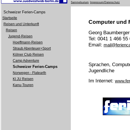
Sammelsurium
Impressum/Datenschutz
Schweizer Ferien-Camps
Startseite
Computer und F
Reisen und Unterkunft
Reisen
Georg Baumberger
Jugend-Reisen
Tel: 0041 1 466 55
Hoeffmann-Reisen
Email:
mail@ferienc
Straub Abenteuer+Sport
Kölner Club Reisen
Camp Adventure
Sprachen, Computer
Schweizer Ferien-Camps
Jugendliche
Norwegen - Flatearth
KI JU Reisen
Im Internet:
www.fe
Kanu-Touren